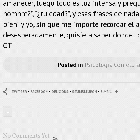
amanecer, luego todo es luz intensa y pregu
nombre?”, “¿tu edad?”, y esas frases de nada
bien” y yo, sin que me importe recordar el a
desesperadamente, quisiera saber donde to
GT
Posted in
Psicología Conjetura
•
•
•
•
TWITTER
FACEBOOK
DELICIOUS
STUMBLEUPON
E-MAIL
←
No Comments Yet